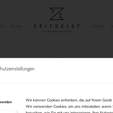
NS
TEAM
FILME
hutzeinstellungen
Über
Enrico
This author has not written his bio yet.
But we are proud to say that
Enrico
contributed 1 entries already.
Wir können Cookies anfordern, die auf Ihrem Gerät 
rwenden
Wir verwenden Cookies, um uns mitzuteilen, wenn 
besuchen, wie Sie mit uns interagieren, Ihre Nutze