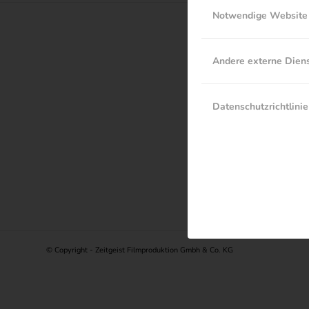
Notwendige Website
Andere externe Dien
Datenschutzrichtlinie
Welcome to WordP
© Copyright - Zeitgeist Filmproduktion Gmbh & Co. KG