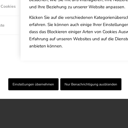
 Cookies
und Ihre Beziehung zu unserer Website anpassen.
EINTRÄGE VON ENRICO
Klicken Sie auf die verschiedenen Kategorienübersc
erfahren. Sie können auch einige Ihrer Einstellunge
ste
Hello world!
dass das Blockieren einiger Arten von Cookies Aus
Erfahrung auf unseren Websites und auf die Dienst
anbieten können.
/
/
/
Mai 10, 2016
0 Kommentare
in
Unkategorisiert
von
Enrico
ress. This is your first post. Edit or delete it, then start w
Einstellungen übernehmen
Nur Benachrichtigung ausblenden